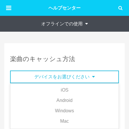
ヘルプセンター
オフラインでの使用
楽曲のキャッシュ方法
デバイスをお選びください
iOS
楽曲を端末にキャッシュすると、飛行機内や、電波
Android
の届かない場所、もしくはインターネットに接続し
Windows
ない状態でも楽曲を聴くことができます。
Mac
1）プレミアム会員は異なるデバイスでもキャッシュ