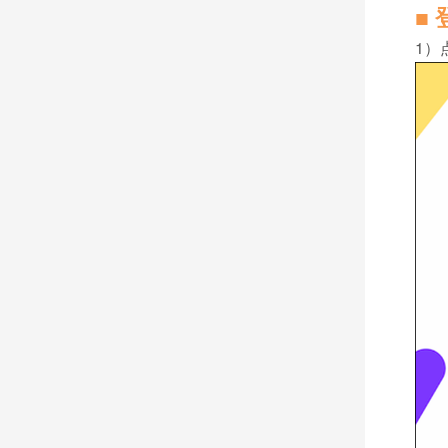
■ 
1）