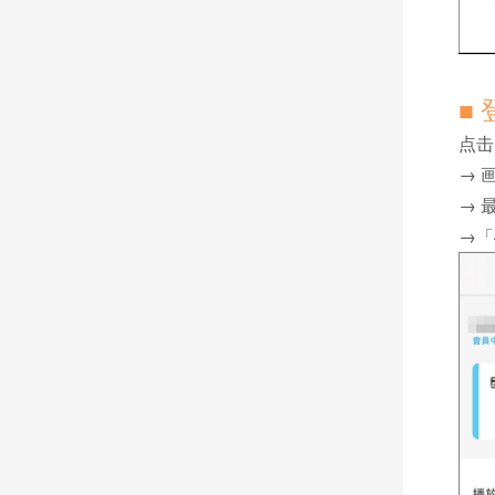
■ 
点击
→ 
→ 
→「