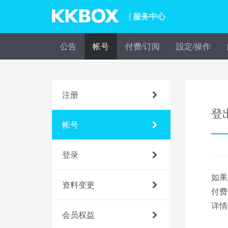
| 服务中心
公告
帐号
付费/订阅
設定/操作
注册
登
帐号
登录
如果
资料变更
付费
详情
会员权益