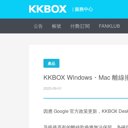
| 服務中心
公告
帳號
付費/訂閱
FANKLUB
產品
KKBOX Windows・Mac 
2025-09-01
因應 Google 官方政策更新，KKBOX Desk
升級後原有的離線歌曲將無法保留，為確