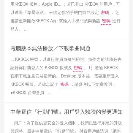
用KKBOX 服務：Apple ID... ；若已登出 KKBOX 的用戶，可
以透過『專屬連結』 來綁定你的手機門號並設定
密碼
，之
後請重新開啟KKBOX App 來輸入手機門號與新設
密碼
進行
登入。 ...
電腦版本無法播放／下載歌曲問題
... KKBOX 帳號，以進行會員身份的驗證。操作之前請務必先
記錄你目前登入的 KKBOX 帳號及
密碼
。1）透過 KKBOX
官網下載並且安裝最新的... Desktop 版本後，需要重新登入
KKBOX 帳號。若你忘記了
密碼
，請參考以下文章說明：
●KKBOX 台灣會員.. ...
中華電信『行動門號』用戶登入驗證的變更通知
.. 用戶：為了提供更安全的登入機制，我們已進行系統的升級
與調整。原先中華電信 『行動門號』 付費用戶能透過『網路