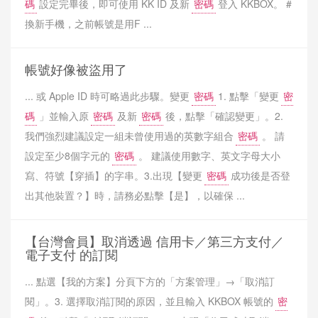
碼
設定完畢後，即可使用 KK ID 及新
密碼
登入 KKBOX。 #
換新手機，之前帳號是用F ...
帳號好像被盜用了
... 或 Apple ID 時可略過此步驟。變更
密碼
1. 點擊「變更
密
碼
」並輸入原
密碼
及新
密碼
後，點擊「確認變更」。2.
我們強烈建議設定一組未曾使用過的英數字組合
密碼
。 請
設定至少8個字元的
密碼
。 建議使用數字、英文字母大小
寫、符號【穿插】的字串。3.出現【變更
密碼
成功後是否登
出其他裝置？】時，請務必點擊【是】，以確保 ...
【台灣會員】取消透過 信用卡／第三方支付／
電子支付 的訂閱
... 點選【我的方案】分頁下方的「方案管理」→「取消訂
閱」。3. 選擇取消訂閱的原因，並且輸入 KKBOX 帳號的
密