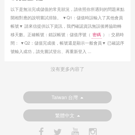
以下是無法完成儲值的常見狀況，請依照你所遇到的問題來點
開相對應的說明嘗試排除。 ▼Q1：儲值時誤輸入了其他會員
帳號▼ 請來信提供以下資訊，我們確認資訊無誤後將協助轉
移天數。正確帳號：錯誤帳號：儲值序號（
密碼
）：交易時
間： ▼Q2：儲值完成後，帳號還是顯示一般會員▼ 已確認序
號輸入成功，請先嘗試登出、再重新登入 ...
沒有更多內容了
Taiwan 台灣
繁體中文