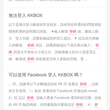
無法登入 KKBOX
以下是無法登入帳號的常見狀況，請依照你所遇到的問題來點
開相對應的說明嘗試排除。 ▼輸入帳號
密碼
後，畫面上顯
示「登入失敗，請重新確認您的登入資訊」▼ 此訊息代表輸
入的帳號、
密碼
有誤，請重新確認以下資訊再次輸入：
密
碼
的英文字母有大小寫之分，請檢查輸入的大小寫是否正
確。帳號或
密碼
的前後是否有入多餘的空格。需 ...
可以使用 Facebook 登入 KKBOX 嗎？
... ID。請參考以下步驟確認你的 KK ID 並重設
密碼
，以維
持正常使用。1）點此 查看你的 Facebook 所連結的 email。
2）到 忘記
密碼
並輸入透過 Facebook 查詢到的完整.. 信箱
的 KK ID 驗證碼後，依照畫面指示重新設定
密碼
。4）
密