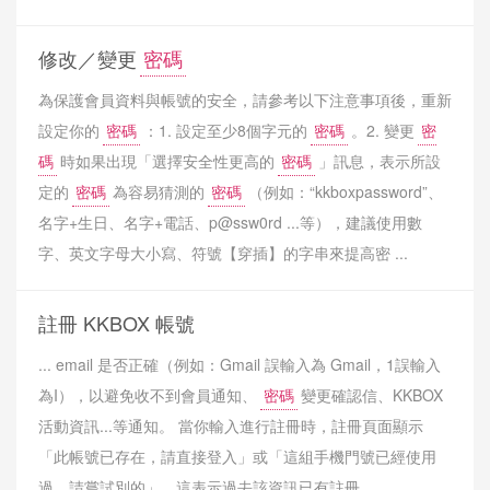
修改／變更
密碼
為保護會員資料與帳號的安全，請參考以下注意事項後，重新
設定你的
密碼
：1. 設定至少8個字元的
密碼
。2. 變更
密
碼
時如果出現「選擇安全性更高的
密碼
」訊息，表示所設
定的
密碼
為容易猜測的
密碼
（例如：“kkboxpassword”、
名字+生日、名字+電話、p@ssw0rd ...等），建議使用數
字、英文字母大小寫、符號【穿插】的字串來提高密 ...
註冊 KKBOX 帳號
... email 是否正確（例如：Gmail 誤輸入為 Gmail，1誤輸入
為I），以避免收不到會員通知、
密碼
變更確認信、KKBOX
活動資訊...等通知。 當你輸入進行註冊時，註冊頁面顯示
「此帳號已存在，請直接登入」或「這組手機門號已經使用
過，請嘗試別的」，這表示過去該資訊已有註冊.. ...