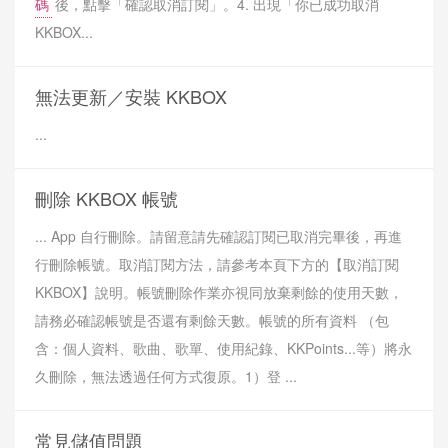
碼
後，點擊「確認取消訂閱」。4. 出現「你已成功取消
KKBOX...
無法更新／安裝 KKBOX
...
刪除 KKBOX 帳號
... App 自行刪除。請留意請先確認訂閱已取消完畢後，再進
行刪除帳號。取消訂閱方法，請參考本頁下方的【取消訂閱
KKBOX】說明。帳號刪除作業亦視同放棄剩餘的使用天數，
請務必確認帳號是否還有剩餘天數。帳號的所有資料 （包
含：個人資料、歌曲、歌單、使用紀錄、KKPoints...等）將永
久刪除，無法透過任何方式復原。1）登 ...
常見儲值問題