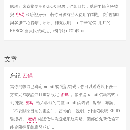
驗證』來直接使用KKBOX 服務，從即日起，就需要輸入帳號
與
密碼
來驗證身份，若你日後有登入使用的問題，歡迎隨時
與客服中心聯繫，謝謝。補充說明： ● 中華電信. 用戶的
KKBOX 會員帳號就是手機門號● 請到&nb ...
文章
忘記
密碼
當你的帳號已綁定 email 或 電話號碼，你可以透過以下任一
方式完成驗證並且重新設定
密碼
。帳號是 email 信箱格式：
到 忘記
密碼
輸入帳號的完整 email 信箱後，點擊「確認」
（不要關閉目前的畫面）。當你的... 說明。到信箱收取 KK ID
驗證碼。
密碼
確認信件為透過系統寄發。因部份免費信箱可
能會阻擋系統寄發的信 ...