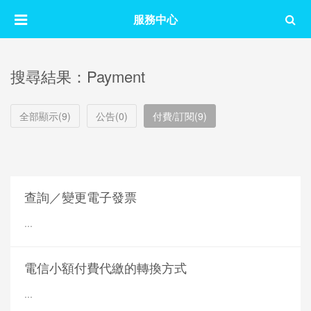
服務中心
搜尋結果：Payment
全部顯示(9)
公告(0)
付費/訂閱(9)
查詢／變更電子發票
...
電信小額付費代繳的轉換方式
...