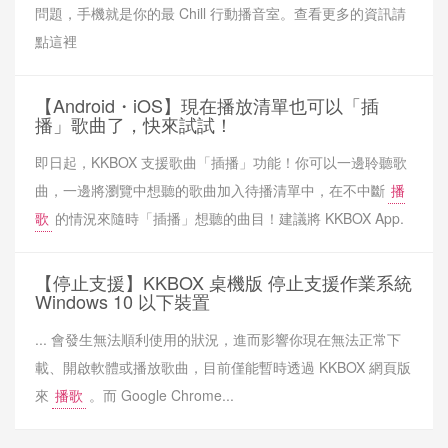
問題，手機就是你的最 Chill 行動播音室。查看更多的資訊請
點這裡
【Android・iOS】現在播放清單也可以「插
播」歌曲了，快來試試！
即日起，KKBOX 支援歌曲「插播」功能！你可以一邊聆聽歌
曲，一邊將瀏覽中想聽的歌曲加入待播清單中，在不中斷
播
歌
的情況來隨時「插播」想聽的曲目！建議將 KKBOX App.
【停止支援】KKBOX 桌機版 停止支援作業系統
Windows 10 以下裝置
... 會發生無法順利使用的狀況，進而影響你現在無法正常下
載、開啟軟體或播放歌曲，目前僅能暫時透過 KKBOX 網頁版
來
播歌
。而 Google Chrome...