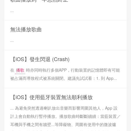
...
無法播放歌曲
...
【iOS】發生閃退 (Crash)
在
播歌
時亦同時執行多個APP，行動裝置的記憶體即有可能
被占滿而導致程式被系統關閉。建議先試試看：1. 到 App...
【iOS】使用藍牙裝置無法順利播放
... 為避免突然透過喇叭放出音樂而影響周圍其他人，App 設
計上會自動執行暫停播放。播放歌曲時斷斷續續：當藍裝置／
耳機與手機之間有牆壁...等障礙物、周圍有使用中的微波爐