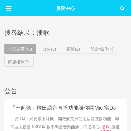
服務中心
搜尋結果：播歌
全部顯示(16)
公告(3)
帳號(2)
設定/操作(4)
問題排除(7)
公告
「一起聽」推出語音直播功能讓你開Mic 當DJ
... 當 DJ！只要接上耳機，開啟麥克風使用語音直播功能，即
可自由點播 KKBOX 數千萬首音樂曲庫，不必擔心
播歌
版權