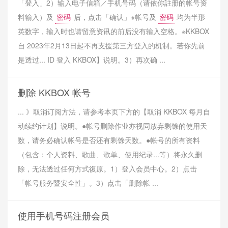
「登入」2）输入电子信箱／手机号码（请依你註册的帐号资
料输入）及
密码
后，点击「确认」※帐号及
密码
均为半形
英数字，输入时也请留意资讯的前后没有输入空格。※KKBOX
自 2023年2月13日起不再支援第三方登入的机制。若你先前
是透过... ID 登入 KKBOX】说明。3）再次确 ...
删除 KKBOX 帐号
... 》取消订阅方法，请参考本页下方的【取消 KKBOX 每月自
动续约计划】说明。●帐号删除作业亦视同放弃剩馀的使用天
数，请务必确认帐号是否还有剩馀天数。●帐号的所有资料
（包含：个人资料、歌曲、歌单、使用纪录...等）将永久删
除，无法透过任何方式復原。1）登入会员中心。2）点击
「帐号服务暨安全性」。3）点击「删除帐 ...
使用手机号码注册会员